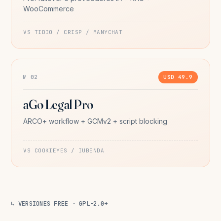
WooCommerce
VS TIDIO / CRISP / MANYCHAT
№ 02
USD 49.9
aGo Legal Pro
ARCO+ workflow + GCMv2 + script blocking
VS COOKIEYES / IUBENDA
↳ VERSIONES FREE · GPL-2.0+