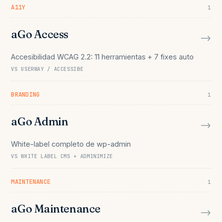
A11Y
1
aGo Access
→
Accesibilidad WCAG 2.2: 11 herramientas + 7 fixes auto
VS USERWAY / ACCESSIBE
BRANDING
1
aGo Admin
→
White-label completo de wp-admin
VS WHITE LABEL CMS + ADMINIMIZE
MAINTENANCE
1
aGo Maintenance
→