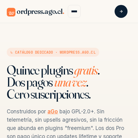
ordpress.ago.cl
.
w
↳ CATÁLOGO DEDICADO · WORDPRESS.AGO.CL
Quince plugins
gratis
.
Dos pagos
una vez
.
Cero suscripciones.
Construidos por
aGo
bajo GPL-2.0+. Sin
telemetría, sin upsells agresivos, sin la fricción
que abunda en plugins "freemium". Los dos Pro
son pago único con updates lifetime y soporte