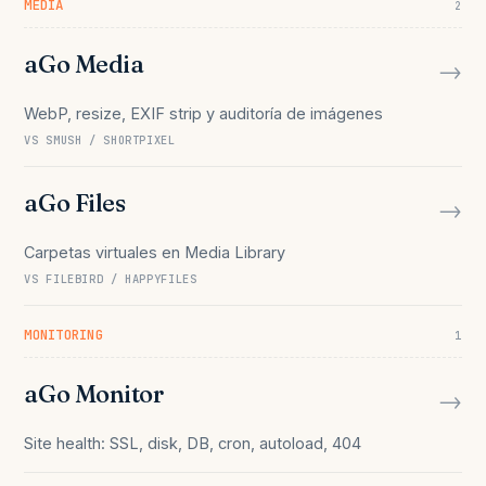
MEDIA
2
aGo Media
→
WebP, resize, EXIF strip y auditoría de imágenes
VS SMUSH / SHORTPIXEL
aGo Files
→
Carpetas virtuales en Media Library
VS FILEBIRD / HAPPYFILES
MONITORING
1
aGo Monitor
→
Site health: SSL, disk, DB, cron, autoload, 404