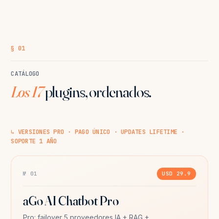
§ 01
CATÁLOGO
Los 17
plugins, ordenados.
↳ VERSIONES PRO · PAGO ÚNICO · UPDATES LIFETIME ·
SOPORTE 1 AÑO
№ 01
USD 29.9
aGo AI Chatbot Pro
Pro: failover 5 proveedores IA + RAG +