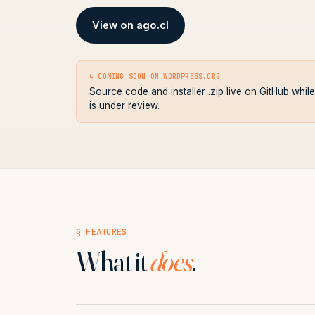
View on ago.cl
↳ COMING SOON ON WORDPRESS.ORG
Source code and installer .zip live on GitHub whi
is under review.
§ FEATURES
What it
does
.