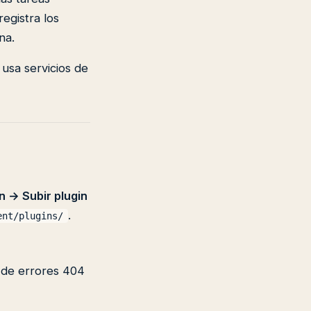
egistra los
na.
 usa servicios de
n → Subir plugin
.
ent/plugins/
o de errores 404