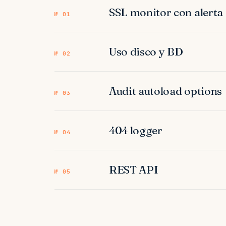
SSL monitor con alerta
№ 01
Uso disco y BD
№ 02
Audit autoload options
№ 03
404 logger
№ 04
REST API
№ 05