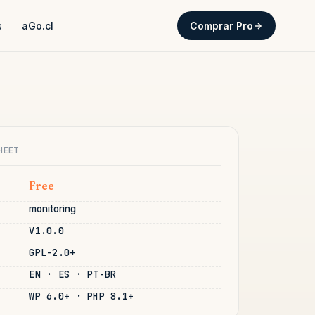
s
aGo.cl
Comprar Pro
HEET
Free
monitoring
V1.0.0
GPL-2.0+
EN · ES · PT-BR
WP 6.0+ · PHP 8.1+