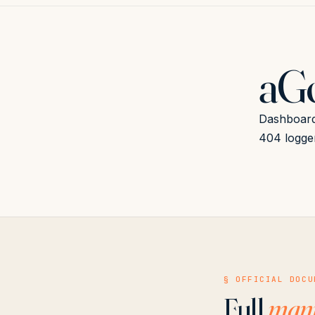
aGo
Dashboard 
404 logger
§ OFFICIAL DOCU
Full
man