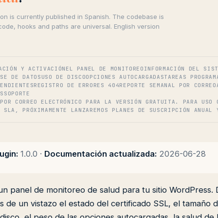
on is currently published in Spanish. The codebase is
ode, hooks and paths are universal. English version
ACIÓN Y ACTIVACIÓN
EL PANEL DE MONITOREO
INFORMACIÓN DEL SIS
ASE DE DATOS
USO DE DISCO
OPCIONES AUTOCARGADAS
TAREAS PROGRAM
PENDIENTES
REGISTRO DE ERRORES 404
REPORTE SEMANAL POR CORREO
OS
SOPORTE
 POR CORREO ELECTRÓNICO PARA LA VERSIÓN GRATUITA. PARA USO 
Y SLA, PRÓXIMAMENTE LANZAREMOS PLANES DE SUSCRIPCIÓN ANUAL 
ugin:
1.0.0 ·
Documentación actualizada:
2026-06-28
un panel de monitoreo de salud para tu sitio WordPress. 
s de un vistazo el estado del certificado SSL, el tamaño 
 disco, el peso de las opciones autocargadas, la salud de 