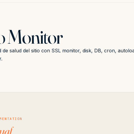
 Monitor
de salud del sitio con SSL monitor, disk, DB, cron, autoloa
.
MENTATION
ual
.