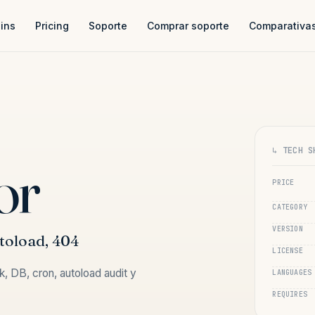
ins
Pricing
Soporte
Comprar soporte
Comparativa
↳ TECH S
or
PRICE
CATEGORY
VERSION
utoload, 404
LICENSE
k, DB, cron, autoload audit y
LANGUAGES
REQUIRES