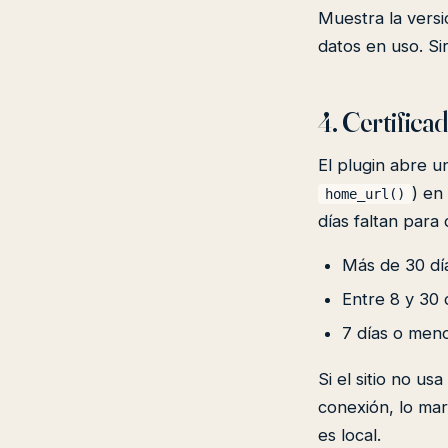
Muestra la versi
datos en uso. Si
4. Certifica
El plugin abre u
) en
home_url()
días faltan para
Más de 30 día
Entre 8 y 30 
7 días o meno
Si el sitio no u
conexión, lo mar
es local.