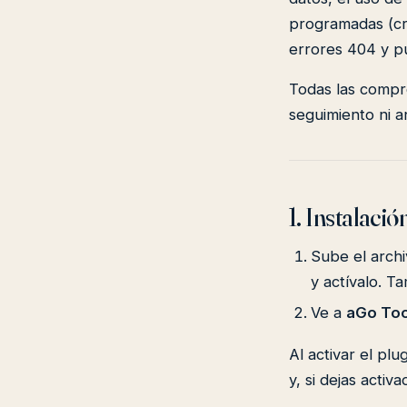
programadas (cro
errores 404 y p
Todas las compro
seguimiento ni an
1. Instalació
Sube el arch
y actívalo. T
Ve a
aGo Too
Al activar el pl
y, si dejas acti