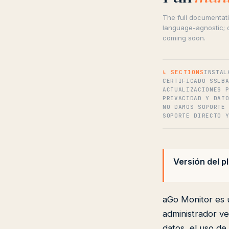
The full documentati
language-agnostic; c
coming soon.
↳ SECTIONS
INSTAL
CERTIFICADO SSL
B
ACTUALIZACIONES 
PRIVACIDAD Y DAT
NO DAMOS SOPORTE
SOPORTE DIRECTO 
Versión del pl
aGo Monitor es 
administrador ve
datos, el uso de