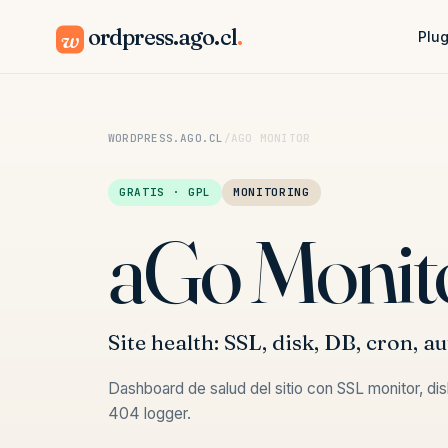
ordpress.ago.cl
.
w
Plug
WORDPRESS.AGO.CL
/
AGO MONITOR
GRATIS · GPL
MONITORING
aGo Monit
Site health: SSL, disk, DB, cron, a
Dashboard de salud del sitio con SSL monitor, dis
404 logger.