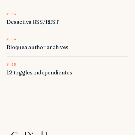
№ 03
Desactiva RSS/REST
№ 04
Bloquea author archives
№ 05
12 toggles independientes