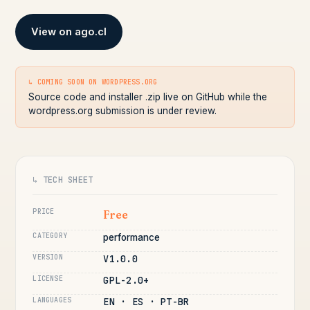
View on ago.cl
↳ COMING SOON ON WORDPRESS.ORG
Source code and installer .zip live on GitHub while the
wordpress.org submission is under review.
↳ TECH SHEET
PRICE
Free
CATEGORY
performance
VERSION
V1.0.0
LICENSE
GPL-2.0+
LANGUAGES
EN · ES · PT-BR