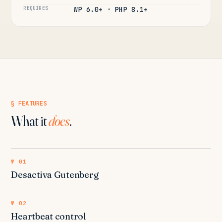
REQUIRES
WP 6.0+ · PHP 8.1+
§ FEATURES
What it
does
.
№ 01
Desactiva Gutenberg
№ 02
Heartbeat control