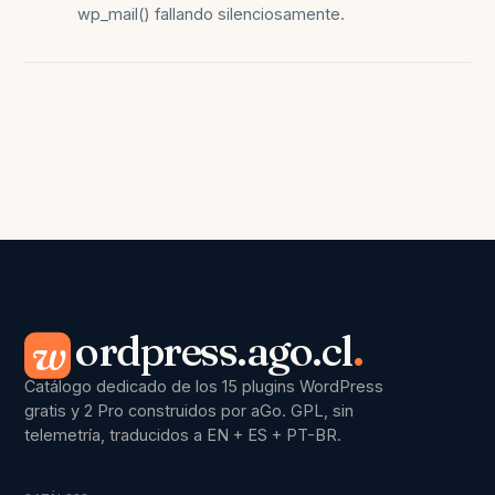
wp_mail() fallando silenciosamente.
ordpress.ago.cl
.
w
Catálogo dedicado de los 15 plugins WordPress
gratis y 2 Pro construidos por aGo. GPL, sin
telemetría, traducidos a EN + ES + PT-BR.